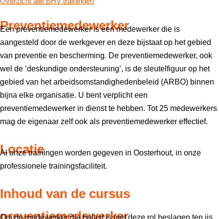
Overzicht alle BHV trainingen
Preventiemedewerker
Een preventiemedewerker is een medewerker die is
aangesteld door de werkgever en deze bijstaat op het gebied
van preventie en bescherming.
De preventiemedewerker, ook
wel de ‘deskundige ondersteuning’, is de sleutelfiguur op het
gebied van het arbeidsomstandighedenbeleid (ARBO) binnen
bijna elke organisatie.
U bent verplicht een
preventiemedewerker in dienst te hebben.
Tot 25 medewerkers
mag de eigenaar zelf ook als preventiemedewerker effectief.
Locatie
Al onze trainingen worden gegeven in Oosterhout, in onze
professionele trainingsfaciliteit.
Inhoud van de cursus
preventiemedewerker
Om de medewerker die belast is met deze rol beslagen ten ijs