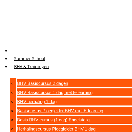
Summer School
BHV & Trainingen
BHV Basiscursus 2 dagen
BHV Basiscursus 1 dag met E-learning
BHV herhaling 1 dag
Basiscursus Ploegleider BHV met E-learning
Basis BHV cursus (1 dag) Engelstalig
Herhalingscursus Ploegleider BHV 1 dag