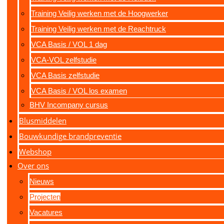
Training Veilig werken met de Hoogwerker
Training Veilig werken met de Reachtruck
VCA Basis / VOL 1 dag
VCA-VOL zelfstudie
VCA Basis zelfstudie
VCA Basis / VOL los examen
BHV Incompany cursus
Blusmiddelen
Bouwkundige brandpreventie
Webshop
Over ons
Nieuws
Projecten
Vacatures