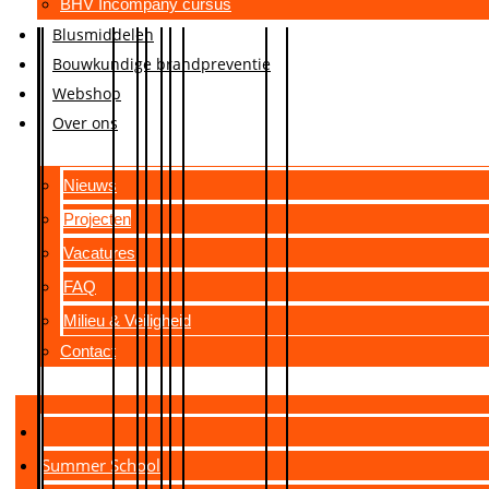
BHV Incompany cursus
Blusmiddelen
Bouwkundige brandpreventie
Webshop
Over ons
Nieuws
Projecten
Vacatures
FAQ
Milieu & Veiligheid
Contact
Summer School