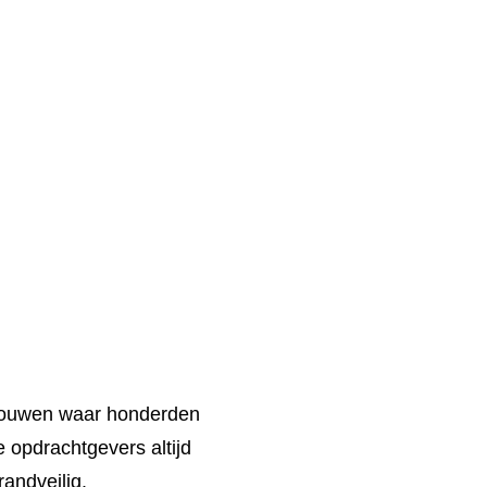
gebouwen waar honderden
e opdrachtgevers altijd
randveilig.