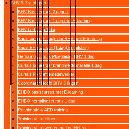
BHV & Trainingen
BHV Basiscursus 2 dagen
BHV Basiscursus 1 dag met E-learning
BHV herhaling 1 dag
Basiscursus Ploegleider BHV met E-learning
Basis BHV cursus (1 dag) Engelstalig
Herhalingscursus Ploegleider BHV 1 dag
Cursus beheerder brandmeldinstallatie 1 dag
Cursus Preventiemedewerker
Coördinator Hoofd BHV 3 dagen
EHBO basiscursus met E-learning
EHBO herhalingscursus 1 dag
Reanimatie & AED training
Training Veilig Hijsen
Training Veilig werken met de Heftruck